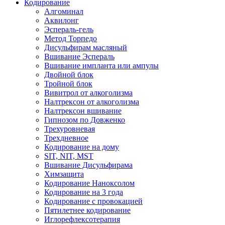
Кодирование
Алгоминал
Аквилонг
Эспераль-гель
Метод Торпедо
Дисульфирам масляный
Вшивание Эспераль
Вшивание импланта или ампулы
Двойной блок
Тройной блок
Вивитрол от алкоголизма
Налтрексон от алкоголизма
Налтрексон вшивание
Гипнозом по Довженко
Трехуровневая
Трехдневное
Кодирование на дому
SIT, NIT, MST
Вшивание Дисульфирама
Химзащита
Кодирование Наноксолом
Кодирование на 3 года
Кодирование с провокацией
Пятилетнее кодирование
Иглорефлексотерапия