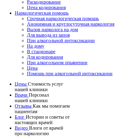
Раскодирование
Цена кодирования
Наркологическая помощь
Срочная наркологическая помощь
Анонимная и круглосуточная наркология
Вызов нарколога на дом
Для вывода из запоя
При алкогольной интоксикации
На дому
В стационаре
Для кодирования
При алкогольном опьянении
Цена
Помощь при алкогольной интоксикации
Цены
Стоимость услуг
нашей клиники
Меню
Врачи
Персонал
в
нашей клиники
Отзывы
Как мы помогаем
шапке
пациентам
Блог
Истории и советы от
настоящих врачей
Видео
Влоги от врачей
про наркологию