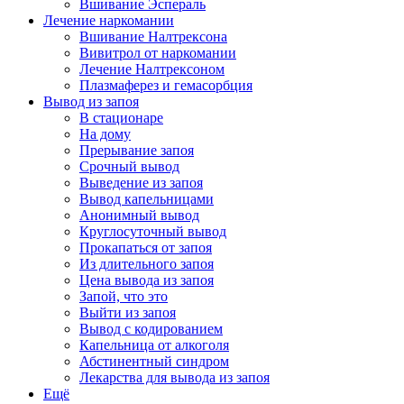
Вшивание Эспераль
Лечение наркомании
Вшивание Налтрексона
Вивитрол от наркомании
Лечение Налтрексоном
Плазмаферез и гемасорбция
Вывод из запоя
В стационаре
На дому
Прерывание запоя
Срочный вывод
Выведение из запоя
Вывод капельницами
Анонимный вывод
Круглосуточный вывод
Прокапаться от запоя
Из длительного запоя
Цена вывода из запоя
Запой, что это
Выйти из запоя
Вывод с кодированием
Капельница от алкоголя
Абстинентный синдром
Лекарства для вывода из запоя
Ещё