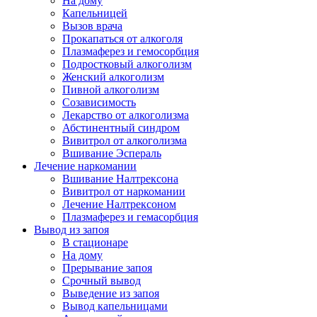
На дому
Капельницей
Вызов врача
Прокапаться от алкоголя
Плазмаферез и гемосорбция
Подростковый алкоголизм
Женский алкоголизм
Пивной алкоголизм
Созависимость
Лекарство от алкоголизма
Абстинентный синдром
Вивитрол от алкоголизма
Вшивание Эспераль
Лечение наркомании
Вшивание Налтрексона
Вивитрол от наркомании
Лечение Налтрексоном
Плазмаферез и гемасорбция
Вывод из запоя
В стационаре
На дому
Прерывание запоя
Срочный вывод
Выведение из запоя
Вывод капельницами