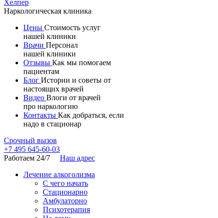
Хелпер
Наркологическая клиника
Цены
Стоимость услуг
нашей клиники
Меню
Врачи
Персонал
в
нашей клиники
Отзывы
Как мы помогаем
шапке
пациентам
Блог
Истории и советы от
настоящих врачей
Видео
Влоги от врачей
про наркологию
Контакты
Как добраться, если
надо в стационар
Срочный вызов
+7 495 645-60-03
Работаем 24/7
Наш адрес
Лечение алкоголизма
С чего начать
Основные
Cтационарно
услуги
Амбулаторно
Психотерапия