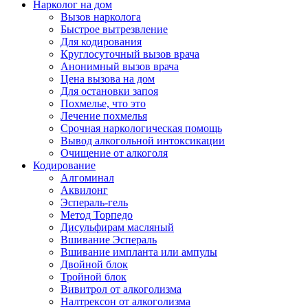
Нарколог на дом
Вызов нарколога
Быстрое вытрезвление
Для кодирования
Круглосуточный вызов врача
Анонимный вызов врача
Цена вызова на дом
Для остановки запоя
Похмелье, что это
Лечение похмелья
Срочная наркологическая помощь
Вывод алкогольной интоксикации
Очищение от алкоголя
Кодирование
Алгоминал
Аквилонг
Эспераль-гель
Метод Торпедо
Дисульфирам масляный
Вшивание Эспераль
Вшивание импланта или ампулы
Двойной блок
Тройной блок
Вивитрол от алкоголизма
Налтрексон от алкоголизма